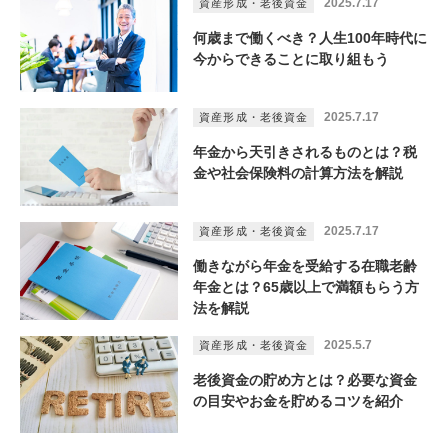
2025.7.17
資産形成・老後資金
何歳まで働くべき？人生100年時代に
今からできることに取り組もう
2025.7.17
資産形成・老後資金
年金から天引きされるものとは？税
金や社会保険料の計算方法を解説
2025.7.17
資産形成・老後資金
働きながら年金を受給する在職老齢
年金とは？65歳以上で満額もらう方
法を解説
2025.5.7
資産形成・老後資金
老後資金の貯め方とは？必要な資金
の目安やお金を貯めるコツを紹介