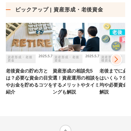
ピックアップ | 資産形成・老後資金
2025.5.7
2025.5.7
資産形成・老後
資産形成・老後
資産形成・老
資金
資金
後資金
老後資金の貯め方と
資産形成の相談先5
老後までに必
は？必要な資金の目安
選！資産運用の相談を
はいくら？生
やお金を貯めるコツを
するメリットやタイミ
均や必要資金
紹介
ングも解説
解説