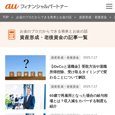
TOP
お金のプロだからできる将来とお金の話
資産形成・老後資金
>
>
>
お金のプロだからできる将来とお金の話
資産形成・老後資金の記事一覧
2025.7.17
資産形成・老後資金
【iDeCoと退職金】受取方法や退職
所得控除、受け取るタイミングで変
わることについて解説
2025.7.17
資産形成・老後資金
60歳で再雇用となった場合の給与相
場とは？収入減をカバーする制度も
紹介