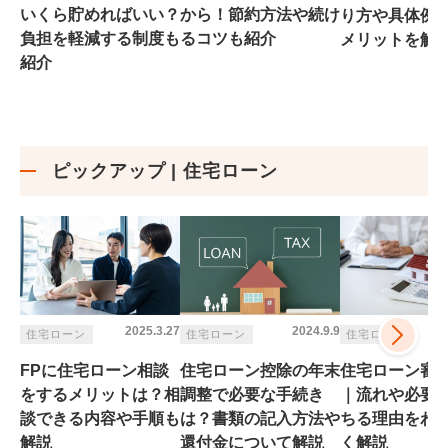
いくら貯めればいい？
から！節約方法や続け
り方​​や​​具体例​​
負担を軽減する制度も
るコツも紹介
メリットを解​​
紹介
ピックアップ | 住宅ローン
2025.3.27
2024.9.9
2
住宅ローン
住宅ローン
住宅ローン
FPに住宅ローン相談
住宅ローン控除の年末
住宅ローン審
をするメリットは？相
調整で必要な手続き
｜流れや必要
談できる内容や手順も
は？書類の記入方法や
ちる理由をわ
解説​
還付金について解説
く解説