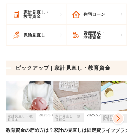
家計見直し
・
住宅ローン
教育資金
資産形成
・
保険見直し
老後資金
ピックアップ | 家計見直し・教育資金
2025.5.7
2025.5.7
家計見直し・教
家計見直し・教
家計見直し・
育資金
育資金
教育資金
教育資金の貯め方は？
家計の見直しは固定費
ライフプラン