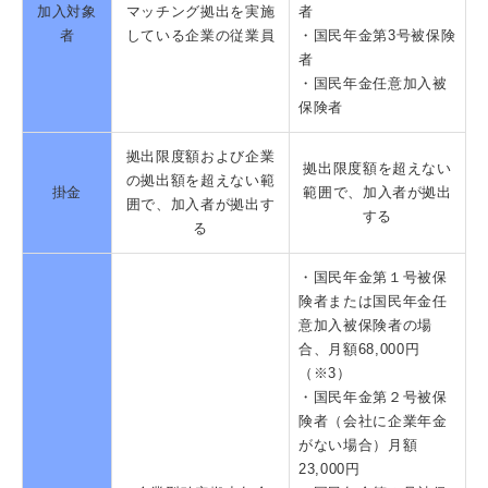
加入対象
マッチング拠出を実施
者
者
している企業の従業員
・国民年金第3号被保険
者
・国民年金任意加入被
保険者
拠出限度額および企業
拠出限度額を超えない
の拠出額を超えない範
掛金
範囲で、加入者が拠出
囲で、加入者が拠出す
する
る
・国民年金第１号被保
険者または国民年金任
意加入被保険者の場
合、月額68,000円
（※3）
・国民年金第２号被保
険者（会社に企業年金
がない場合）月額
23,000円