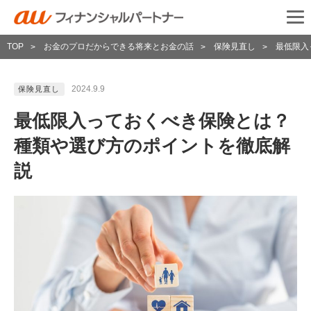
TOP
お金のプロだからできる将来とお金の話
保険見直し
最低限入
>
>
>
2024.9.9
保険見直し
最低限入っておくべき保険とは？
種類や選び方のポイントを徹底解
説