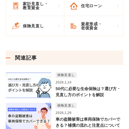
家計見直し
・
住宅ローン
教育資金
資産形成
・
保険見直し
老後資金
関連記事
保険見直し
2026.1.14
50代に必要な生命保険は？選び方・
見直し方のポイントを解説
保険見直し
2026.1.29
車の盗難被害は車両保険でカバーで
きる？補償の流れと注意点について