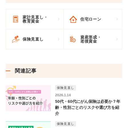
家計見直し
・
住宅ローン
教育資金
資産形成
・
保険見直し
老後資金
関連記事
保険見直し
2026.1.14
50代・60代にがん保険は必要か？年
齢・性別ごとのリスクや選び方を紹
介
保険見直し