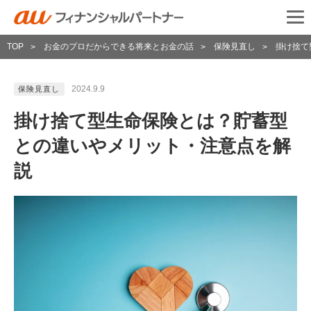
TOP
お金のプロだからできる将来とお金の話
保険見直し
掛け捨て
>
>
>
2024.9.9
保険見直し
掛け捨て型生命保険とは？貯蓄型
との違いやメリット・注意点を解
説