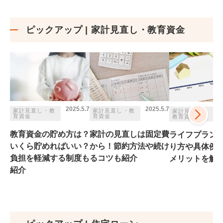
ピックアップ | 家計見直し・教育資金
2025.5.7
2025.5.7
家計見直し・教
家計見直し・教
家計見直し・
育資金
育資金
教育資金
教育資金の貯め方は？
家計の見直しは固定費
ライフプラン
いくら貯めればいい？
から！節約方法や続け
り方​​や​​具体例​​
負担を軽減する制度も
るコツも紹介
メリットを解​​
紹介