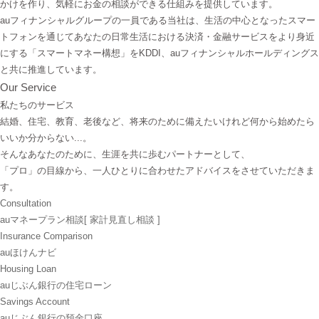
かけを作り、気軽にお金の相談ができる仕組みを提供しています。
auフィナンシャルグループの一員である当社は、生活の中心となったスマー
トフォンを通じてあなたの日常生活における決済・金融サービスをより身近
にする「スマートマネー構想」をKDDI、auフィナンシャルホールディングス
と共に推進しています。
Our Service
私たちのサービス
結婚、住宅、教育、老後など、将来のために備えたいけれど何から始めたら
いいか分からない...。
そんなあなたのために、生涯を共に歩むパートナーとして、
「プロ」の目線から、一人ひとりに合わせたアドバイスをさせていただきま
す。
Consultation
auマネープラン相談
[ 家計見直し相談 ]
Insurance Comparison
auほけんナビ
Housing Loan
auじぶん銀行の住宅ローン
Savings Account
auじぶん銀行の預金口座