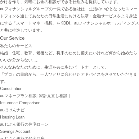
かけを作り、気軽にお金の相談ができる仕組みを提供しています。
auフィナンシャルグループの一員である当社は、生活の中心となったスマー
トフォンを通じてあなたの日常生活における決済・金融サービスをより身近
にする「スマートマネー構想」をKDDI、auフィナンシャルホールディングス
と共に推進しています。
Our Service
私たちのサービス
結婚、住宅、教育、老後など、将来のために備えたいけれど何から始めたら
いいか分からない...。
そんなあなたのために、生涯を共に歩むパートナーとして、
「プロ」の目線から、一人ひとりに合わせたアドバイスをさせていただきま
す。
Consultation
auマネープラン相談
[ 家計見直し相談 ]
Insurance Comparison
auほけんナビ
Housing Loan
auじぶん銀行の住宅ローン
Savings Account
auじぶん銀行の預金口座