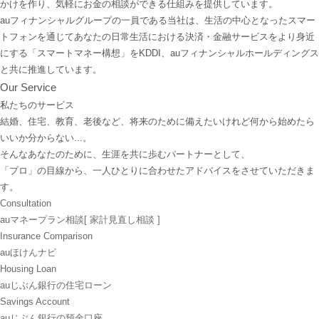
かけを作り、気軽にお金の相談ができる仕組みを提供しています。
auフィナンシャルグループの一員である当社は、生活の中心となったスマー
トフォンを通じてあなたの日常生活における決済・金融サービスをより身近
にする「スマートマネー構想」をKDDI、auフィナンシャルホールディングス
と共に推進しています。
Our Service
私たちのサービス
結婚、住宅、教育、老後など、将来のために備えたいけれど何から始めたら
いいか分からない...。
そんなあなたのために、生涯を共に歩むパートナーとして、
「プロ」の目線から、一人ひとりに合わせたアドバイスをさせていただきま
す。
Consultation
auマネープラン相談
[ 家計見直し相談 ]
Insurance Comparison
auほけんナビ
Housing Loan
auじぶん銀行の住宅ローン
Savings Account
auじぶん銀行の預金口座