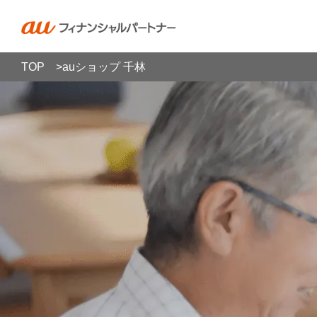
>
auショップ 千林
TOP